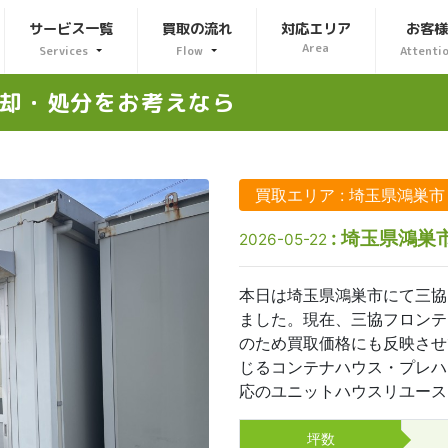
サービス一覧
買取の流れ
対応エリア
お客
Area
Services
Flow
Attenti
却・処分をお考えなら
買取エリア : 埼玉県鴻巣市
: 埼玉県鴻
2026-05-22
本日は埼玉県鴻巣市にて三協
ました。現在、三協フロンテ
のため買取価格にも反映させ
じるコンテナハウス・プレハ
応のユニットハウスリユース
坪数