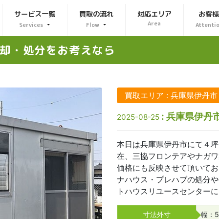
サービス一覧
買取の流れ
対応エリア
お客
Area
Services
Flow
Attenti
却・処分をお考えなら
買取エリア : 兵庫県伊丹市
: 兵庫県伊丹
2025-08-25
本日は兵庫県伊丹市にて４坪
在、三協フロンテアやナガワ
価格にも反映させて頂いてお
ナハウス・プレハブの処分や
トハウスリユースセンターに
寸法外寸
幅：5