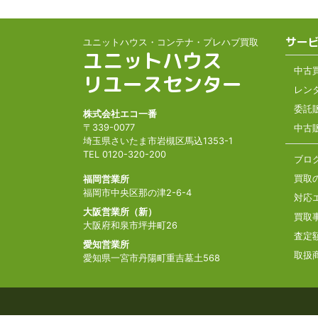
サー
ユニットハウス・コンテナ・プレハブ買取
ユニットハウス
中古
リユースセンター
レン
委託
株式会社エコ一番
〒339-0077
中古
埼玉県さいたま市岩槻区馬込1353-1
TEL 0120-320-200
ブロ
買取
福岡営業所
福岡市中央区那の津2-6-4
対応
大阪営業所（新）
買取
大阪府和泉市坪井町26
査定
愛知営業所
取扱
愛知県一宮市丹陽町重吉墓土568