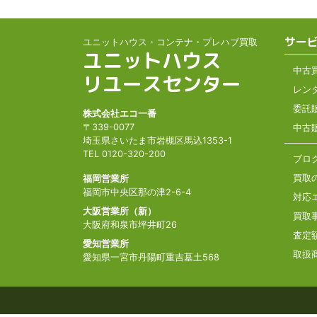
サー
ユニットハウス・コンテナ・プレハブ買取
ユニットハウス
中古
リユースセンター
レン
委託
株式会社エコ一番
〒339-0077
中古
埼玉県さいたま市岩槻区馬込1353-1
TEL 0120-320-200
ブロ
買取
福岡営業所
福岡市中央区那の津2-6-4
対応
大阪営業所（新）
買取
大阪府和泉市坪井町26
査定
愛知営業所
取扱
愛知県一宮市丹陽町重吉墓土568