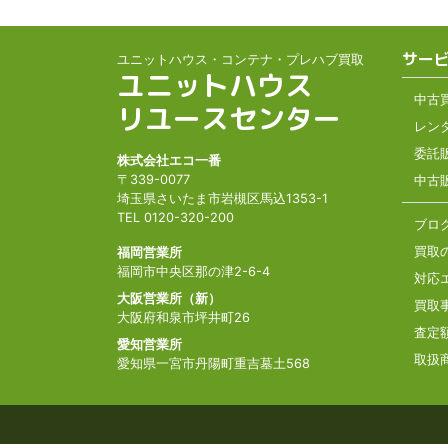
サー
ユニットハウス・コンテナ・プレハブ買取
ユニットハウス
中古
リユースセンター
レン
委託
株式会社エコ一番
〒339-0077
中古
埼玉県さいたま市岩槻区馬込1353-1
TEL 0120-320-200
ブロ
買取
福岡営業所
福岡市中央区那の津2-6-4
対応
大阪営業所（新）
買取
大阪府和泉市坪井町26
査定
愛知営業所
取扱
愛知県一宮市丹陽町重吉墓土568