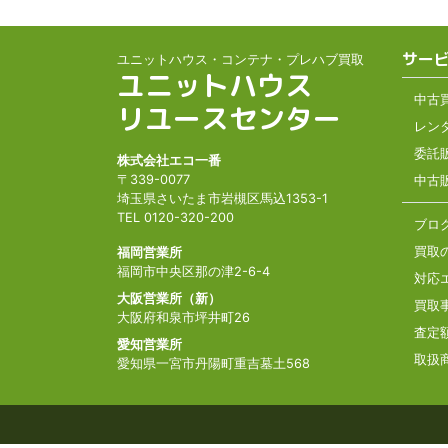
サー
ユニットハウス・コンテナ・プレハブ買取
ユニットハウス
中古
リユースセンター
レン
委託
株式会社エコ一番
〒339-0077
中古
埼玉県さいたま市岩槻区馬込1353-1
TEL 0120-320-200
ブロ
買取
福岡営業所
福岡市中央区那の津2-6-4
対応
大阪営業所（新）
買取
大阪府和泉市坪井町26
査定
愛知営業所
取扱
愛知県一宮市丹陽町重吉墓土568